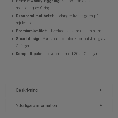
Perfekt wacky-riggning:
Snabb och exakt
Övrigt
montering av O-ring.
Flugbindning
Skonsamt mot betet:
Förlänger livslängden på
mjukbeten.
Flugfiske
Premiumkvalitet:
Tillverkad i slitstarkt aluminium.
Smart design:
Skruvbart topplock för påfyllning av
Vinterfiske
O-ringar.
Komplett paket:
Levereras med 30 st O-ringar.
Kläder
Trolling
Specimenfiske
Beskrivning
Varumärken
Westin Wacky Rigging Tool – perfekt
Ytterligare information
kontroll i varje riggning
Märke
Westin