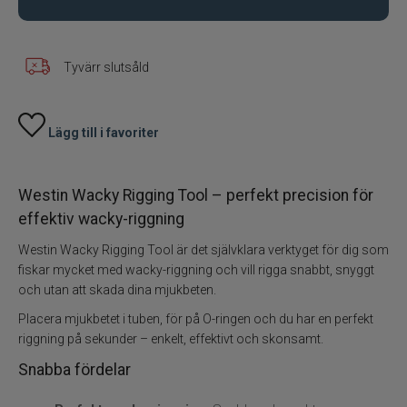
Knivar
Tyvärr slutsåld
Lim
Elektronik
Lägg till i favoriter
Rullvård
Westin Wacky Rigging Tool – perfekt precision för
effektiv wacky-riggning
Spöhållare
Westin Wacky Rigging Tool är det självklara verktyget för dig som
fiskar mycket med wacky-riggning och vill rigga snabbt, snyggt
Markörer
och utan att skada dina mjukbeten.
Doftmedel och färger
Placera mjukbetet i tuben, för på O-ringen och du har en perfekt
riggning på sekunder – enkelt, effektivt och skonsamt.
Mete
Snabba fördelar