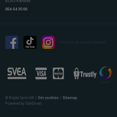
65343 Karlstad
054-54 30 00
Följ oss på sociala medier
© Böjda Spön AB
|
Om cookies
|
Sitemap
Powered by SiteSmart