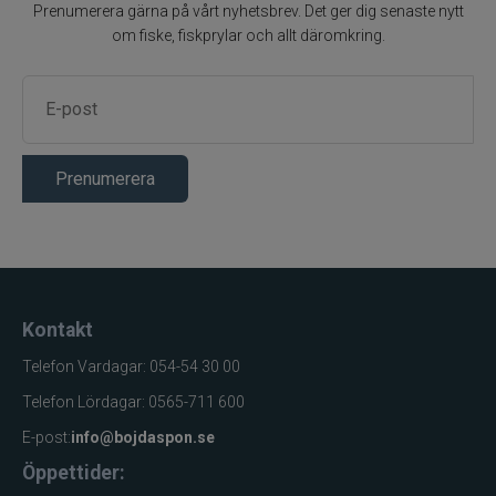
Prenumerera gärna på vårt nyhetsbrev. Det ger dig senaste nytt
om fiske, fiskprylar och allt däromkring.
Prenumerera
Kontakt
Telefon Vardagar: 054-54 30 00
Telefon Lördagar: 0565-711 600
E-post:
info@bojdaspon.se
Öppettider: