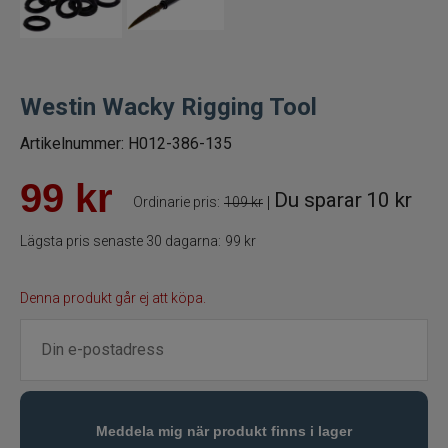
Fiskelinor
Småplock
Westin Wacky Rigging Tool
Tillbehör
Artikelnummer:
H012-386-135
99
kr
Förvaring
Du sparar
10 kr
|
Ordinarie pris:
109 kr
RAM produkter
Lägsta pris senaste 30 dagarna:
99 kr
Termosar och kylväskor
Denna produkt går ej att köpa.
Håvar, mm
Väga och mäta
Verktyg