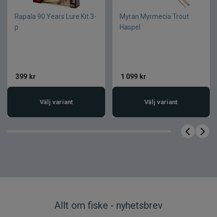
Rapala 90 Years Lure Kit 3-
Myran Myrmecia Trout
Produktfakta
p
Haspel
Egenskap
Värde
Westin Wacky Rigging
Produktnamn
Tool
399
kr
1 099
kr
Längd
13,5 cm
Material
Aluminium
Välj variant
Välj variant
Tubdiameter
12 mm
Färg
Svart
Medföljer
30 st O-ringar
Allt om fiske - nyhetsbrev