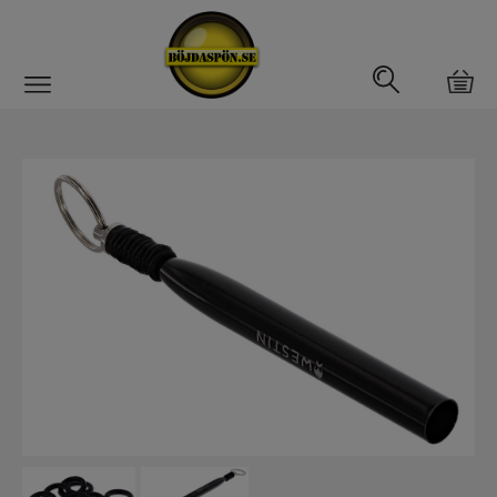
Gäddfemman
Abborrfemman
Interfiske
Rullar
Spön
Fiskeset
Fiskedrag