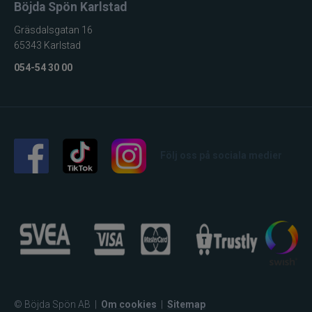
Böjda Spön Karlstad
Gräsdalsgatan 16
65343 Karlstad
054-54 30 00
Följ oss på sociala medier
© Böjda Spön AB
|
Om cookies
|
Sitemap