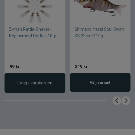
Produkttyp
Förvaringsbox
Serie
Plano Edge
Format
3700
Z-man Rattle-Snaker-
Shimano Yasei Soul Swim
Användning
Crankbaits
Replacment Rattles 10-p
SS 23cm/110g
Rostskydd
Integrerat Rustrictor
Tätning
Dri-Loc vattentät tätning
Fuktabsorberande
Fuktskydd
material
99
kr
319
kr
OBS!! Tillbehör ingår ej.
Lägg i varukorgen
Välj variant