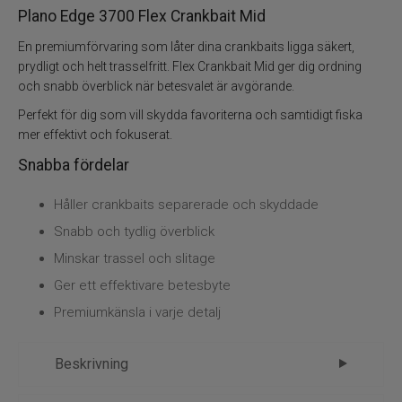
Övrigt
Plano Edge 3700 Flex Crankbait Mid
En premiumförvaring som låter dina crankbaits ligga säkert,
Flugbindning
prydligt och helt trasselfritt. Flex Crankbait Mid ger dig ordning
och snabb överblick när betesvalet är avgörande.
Flugfiske
Perfekt för dig som vill skydda favoriterna och samtidigt fiska
mer effektivt och fokuserat.
Vinterfiske
Snabba fördelar
Kläder
Håller crankbaits separerade och skyddade
Snabb och tydlig överblick
Trolling
Minskar trassel och slitage
Specimenfiske
Ger ett effektivare betesbyte
Premiumkänsla i varje detalj
Varumärken
Beskrivning