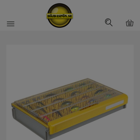
Gäddfemman
Abborrfemman
Interfiske
Rullar
Spön
Fiskeset
Fiskedrag