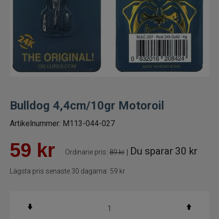
Fiskelinor
Småplock
Tillbehör
Flugbindning
Bulldog 4,4cm/10gr Motoroil
Flugfiske
Artikelnummer:
M113-044-027
Vinterfiske
59
kr
Du sparar
30 kr
|
Ordinarie pris:
89 kr
Kläder
Lägsta pris senaste 30 dagarna:
59 kr
Trolling
Specimenfiske