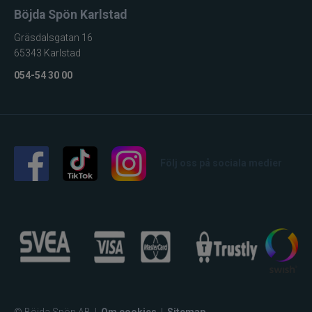
Böjda Spön Karlstad
Gräsdalsgatan 16
65343 Karlstad
054-54 30 00
Följ oss på sociala medier
© Böjda Spön AB
|
Om cookies
|
Sitemap