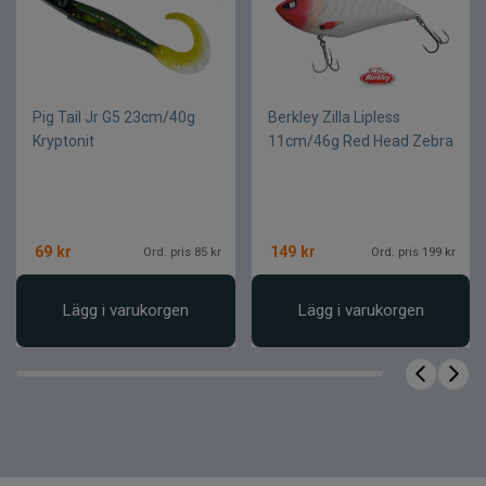
Lättkastat trots sin storlek
Pålitligt val vid krävande fiske
Produktfakta
Pig Tail Jr G5 23cm/40g
Berkley Zilla Lipless
Kryptonit
11cm/46g Red Head Zebra
Egenskap
Värde
Längd
4,4 cm
Vikt
10 g
Betestyp
Skeddrag
69
kr
149
kr
Ord. pris 85 kr
Ord. pris 199 kr
Lägg i varukorgen
Lägg i varukorgen