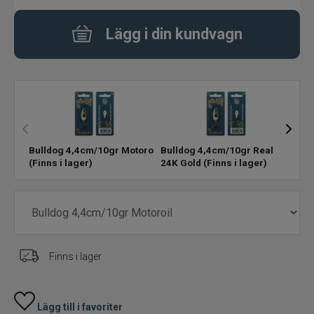
Varumärken
Lägg i din kundvagn
Bulldog 4,4cm/10gr Motoroil
Bulldog 4,4cm/10gr Real
Bull
(Finns i lager)
24K Gold
(Finns i lager)
Cop
Finns i lager
Lägg till i favoriter