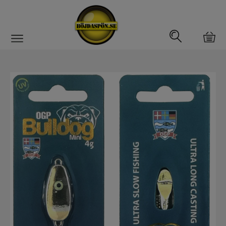
Gäddfemman
Abborrfemman
Interfiske
Rullar
Spön
Fiskeset
Fiskedrag