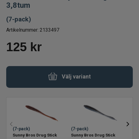
3,8tum
Betespaket
(7-pack)
Handgjorda beten
Artikelnummer:
2133497
Jiggar och Gummibeten
125
kr
Jerkbaits - tailbaits
Wobbler
Välj variant
Vibrationsbeten Bladebaits
Ytbete
Gäddspinnare
(7-pack)
(7-pack)
(7-p
Sunny Bros Drug Stick
Sunny Bros Drug Stick
Sunn
Spinnare