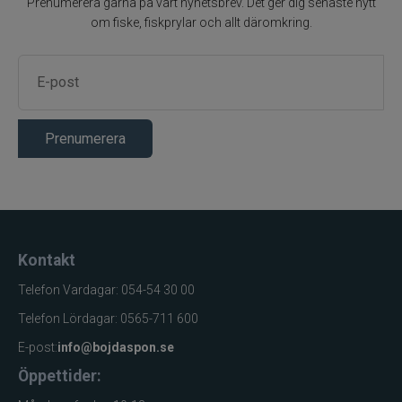
Prenumerera gärna på vårt nyhetsbrev. Det ger dig senaste nytt
om fiske, fiskprylar och allt däromkring.
Prenumerera
Kontakt
Telefon Vardagar: 054-54 30 00
Telefon Lördagar: 0565-711 600
E-post:
info@bojdaspon.se
Öppettider: