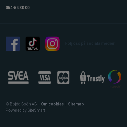
054-54 30 00
Följ oss på sociala medier
© Böjda Spön AB
|
Om cookies
|
Sitemap
Powered by SiteSmart