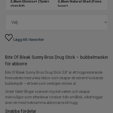
3,8tum Ebimiso+
(Tyvärr
3,8tum Natural Shad
(Finns i
3,8t
slutsåld)
lager)
lage
Skeddrag
Havsfiske
PowerBait/Gulp
Lägg till i favoriter
Trollingbeten
Bite Of Bleak Sunny Bros Drug Stick – bubbelmaskin
Spinnflugor
för abborre
Bite Of Bleak Sunny Bros Drug Stick 3,8" är ett högpresterande
Fiskelinor
finessebete med unika ribbor som skapar ett extremt lockande
bubbelspår – ett bete som verkligen sticker ut.
Småplock
Under fallet fångar svansen mycket vatten och skapar
mikrovågor som efterliknar rörelser från småfisk, vilket triggar
Tillbehör
även de mest tveksamma abborrarna till hugg.
Snabba fördelar