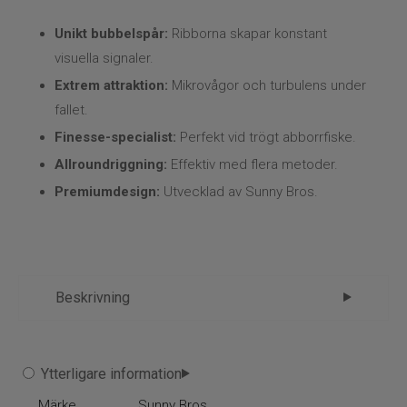
Flugbindning
Unikt bubbelspår:
Ribborna skapar konstant
Flugfiske
visuella signaler.
Extrem attraktion:
Mikrovågor och turbulens under
Vinterfiske
fallet.
Finesse-specialist:
Perfekt vid trögt abborrfiske.
Kläder
Allroundriggning:
Effektiv med flera metoder.
Trolling
Premiumdesign:
Utvecklad av Sunny Bros.
Specimenfiske
Varumärken
Beskrivning
Bite Of Bleak Sunny Bros Drug Stick –
Ytterligare information
bubbelmaskin för abborre
Märke
Sunny Bros