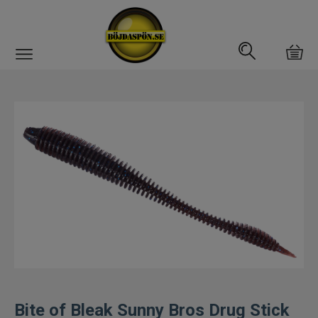
Gäddfemman
Abborrfemman
Interfiske
Rullar
Spön
Fiskeset
Fiskedrag
Bite of Bleak Sunny Bros Drug Stick