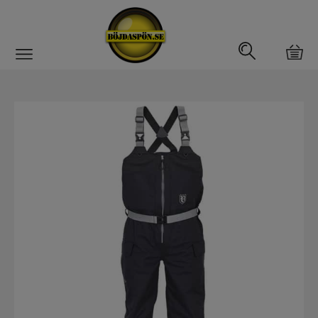
Gäddfemman
Abborrfemman
Interfiske
Rullar
Spön
Fiskeset
Fiskedrag