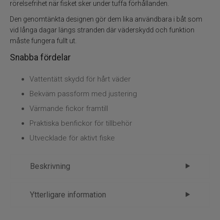
Vadarpaket
rörelsefrihet när fisket sker under tuffa förhållanden.
Den genomtänkta designen gör dem lika användbara i båt som
Vadarskor
vid långa dagar längs stranden där väderskydd och funktion
måste fungera fullt ut.
Trolling
Snabba fördelar
Specimenfiske
Vattentätt skydd för hårt väder
Bekväm passform med justering
Varumärken
Värmande fickor framtill
Praktiska benfickor för tillbehör
Utvecklade för aktivt fiske
Beskrivning
Vision Vene byxor – skydd byggt för
Ytterligare information
hårda fiskedagar
Märke
Vision