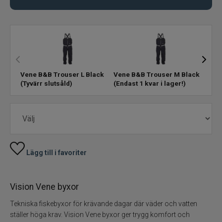
Handskar
Jackor+byxor
Kepsar
Vene B&B Trouser L Black
Vene B&B Trouser M Black
Vene
(Tyvärr slutsåld)
(Endast 1 kvar i lager!)
(Finn
Mössor
Strumpor+sockor
Stövlar+kängor
Lägg till i favoriter
T-Shirt, skjortor
Vision Vene byxor
Vadare
Tekniska fiskebyxor för krävande dagar där väder och vatten
ställer höga krav. Vision Vene byxor ger trygg komfort och