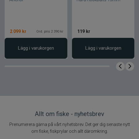
Produktfakta
Egenskap
Värde
Vision Vene
Produktnamn
2 099
kr
119
kr
Ord. pris 2 390 kr
byxor
Varumärke
Vision
Lägg i varukorgen
Lägg i varukorgen
Fiskebyxor /
Klädkategori
tekniska
skalbyxor
Produktvariant
B&B trousers
3-lagers teknisk
Konstruktion
konstruktion
Mjukt
Materialtyp
lättviktsmaterial
Allt om fiske - nyhetsbrev
Vattenskydd
Vattentät
Prenumerera gärna på vårt nyhetsbrev. Det ger dig senaste nytt
Ventilerande
Andningsförmåga
om fiske, fiskprylar och allt däromkring.
material