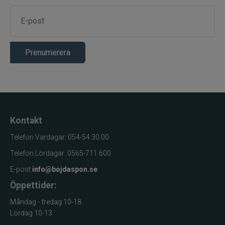
YKK AquaGuard
Blixtlås
VISLON
Lårfickor samt
Fickor
fleecefodrade
Prenumerera
bröstfickor
Justerbara
Passform
hängslen och
midjebälte
Dolda
Extra funktioner
tillbehörsöglor
Kontakt
vid hängslena
Telefon Vardagar: 054-54 30 00
Primärt
Fiske från båt
Telefon Lördagar: 0565-711 600
användningsområde
Sekundärt
Outdoor och
E-post:
info@bojdaspon.se
användningsområde
friluftsliv
Öppettider:
Måndag - fredag 10-18
Lördag 10-13