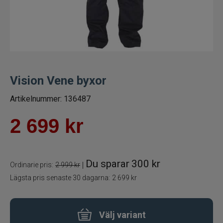
Fiskelinor
Småplock
Tillbehör
Vision Vene byxor
Flugbindning
Artikelnummer:
136487
Flugfiske
2 699
kr
Vinterfiske
Du sparar
300 kr
|
Ordinarie pris:
2 999 kr
Kläder
Lägsta pris senaste 30 dagarna:
2 699 kr
Flytplagg
Välj variant
Glasögon