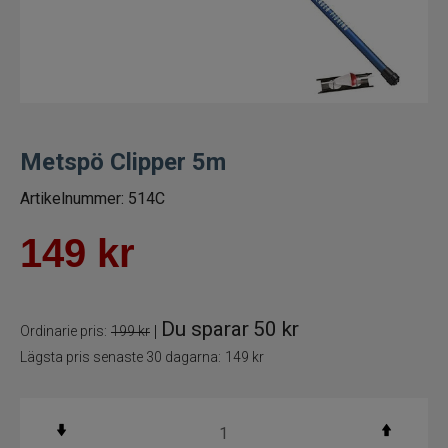
Spön för gäddfiske
Spön till abborrfiske
Havsfiskespön
Metspö Clipper 5m
Haspelspön
Artikelnummer:
514C
Spinnspön
149
kr
Teleskopspön
Du sparar
50 kr
|
Ordinarie pris:
199 kr
Vertikalspön
Lägsta pris senaste 30 dagarna:
149 kr
Trollingspön
Metspön