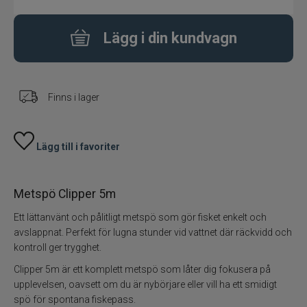
Fiskeset
Lägg i din kundvagn
Fiskedrag
Finns i lager
Fiskelinor
Småplock
Lägg till i favoriter
Tillbehör
Metspö Clipper 5m
Flugbindning
Ett lättanvänt och pålitligt metspö som gör fisket enkelt och
avslappnat. Perfekt för lugna stunder vid vattnet där räckvidd och
Flugfiske
kontroll ger trygghet.
Clipper 5m är ett komplett metspö som låter dig fokusera på
Vinterfiske
upplevelsen, oavsett om du är nybörjare eller vill ha ett smidigt
spö för spontana fiskepass.