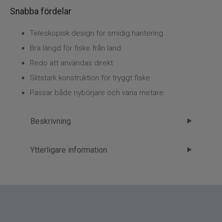
Kläder
Snabba fördelar
Trolling
Teleskopisk design för smidig hantering
Bra längd för fiske från land
Specimenfiske
Redo att användas direkt
Varumärken
Slitstark konstruktion för tryggt fiske
Passar både nybörjare och vana metare
Beskrivning
Metspö Clipper 5m – enkelt, komplett
Ytterligare information
och lätt att använda
Märke
Fladen
Metspö Clipper 5m är ett teleskopiskt metspö
Tillverkare
Fladen - 1.Spön
som ger dig bra räckvidd vid fiske från land. Den
smidiga längden gör det lätt att nå ut till fisken
även där vattnet är långgrunt.