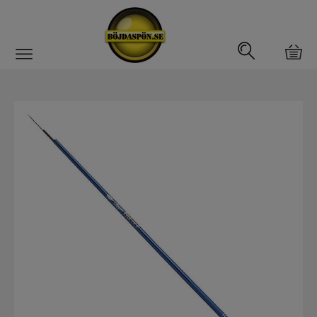
Gäddfemman
Abborrfemman
Interfiske
Rullar
Spön
Spön till ädelfiske
Spön till flugfiske