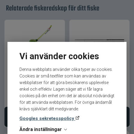
Relaterade fiskeredskap för ditt fiske
Spöet är utformat för att ge en problemfri
fiskeupplevelse där fokus ligger på känslan och
glädjen i fisket.
Skapat för smidigt mete utan krångel
Clipper är ett färdigutrustat metspö som gör det
Vi använder cookies
enkelt att komma igång direkt, utan extra
förberedelser.
Wiggler Bryggmetespö
Warrior Deadbait Classic
Denna webbplats använder olika typer av cookies.
12ft 2,75lb
Den teleskopiska konstruktionen gör spöet lätt
Cookies är små textfiler som kan användas av
att ta med och snabbt att rigga upp när
webbplatser för att göra besökarens upplevelse
fiskesuget slår till.
enkel och effektiv. Lagen säger att vi får lagra
cookies på din enhet om det är absolut nödvändigt
59
kr
949
kr
Produktfördelar
för att använda webbplatsen. För övriga ändamål
krävs självklart ditt medgivande.
Teleskopiskt för enkel transport
Lägg i varukorgen
Lägg i varukorgen
Googles sekretesspolicy
Komplett utrustning för mete
Ändra inställningar
Robust och tålig känsla