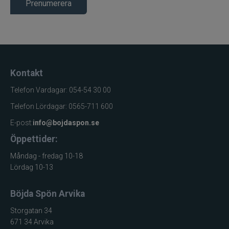
aluminium
Prenumerera
Vattenskydd
IPX5
Söt- och
Användningsområde
saltvatten
Kontakt
Modell
W2 Spinning Reel
Telefon Vardagar: 054-54 30 00
Storlek
LH/RH • 5+1BB • 210 g • 5.2:1
Telefon Lördagar: 0565-711 600
2000
• 0.148 mm / 155 m • 62 cm •
BC
5 kg
E-post:
info@bojdaspon.se
Storlek
LH/RH • 5+1BB • 267 g • 5.2:1
Öppettider:
4000
• 0.205 mm / 200 m • 79 cm •
Måndag - fredag 10-18
BC
8 kg
Lördag 10-13
Böjda Spön Arvika
Storgatan 34
671 34 Arvika