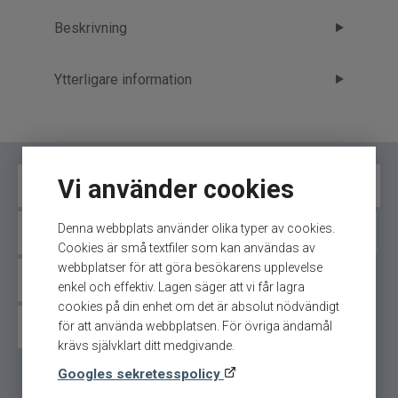
Beskrivning
Westin W2 Haspelrulle 5+1BB – kraft,
Ytterligare information
balans och fiskeglädje
Märke
Westin
Westin W2 Haspelrulle 5+1BB är skapad för
Tillverkare
FP - 2.Rulle
fiskare som vill uppleva perfekt samspel mellan
Vi använder cookies
kropp och utrustning. Den ger dig ett naturligt
13 Fishing haspelrulle
ABU haspelrulle
Daiwa haspelrulle
lugn, ett stabilt flyt och ett självförtroende som
gör varje kast mer precist och varje drill mer
Denna webbplats använder olika typer av cookies.
Gunki haspelrulle
Mitchell haspelrulle
Okuma haspelrulle
kontrollerad.
Cookies är små textfiler som kan användas av
webbplatser för att göra besökarens upplevelse
Redan från första vevet känner du hur allt faller
Savage gear haspelrulle
Penn haspelrulle
enkel och effektiv. Lagen säger att vi får lagra
på plats — balansen, känslan och responsen
cookies på din enhet om det är absolut nödvändigt
samverkar till en trygg, inspirerande
Shimano haspelrulle
för att använda webbplatsen. För övriga ändamål
fiskeupplevelse som bär dig genom hela dagen.
krävs självklart ditt medgivande.
Googles sekretesspolicy
Detta är rullen som lyfter hela ditt fiske