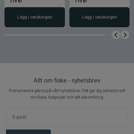
179
kr
119
kr
Gör fisket roligare och mer
engagerande
Lägg i varukorgen
Lägg i varukorgen
Levererar en trygg och inspirerande
fiskeupplevelse
Fakta om produkten
Egenskap
Värde
5+1 rostfria
Kullager
kullager
Kropp
Kolfiber
Allt om fiske - nyhetsbrev
Rotor
Kolfiber
Prenumerera gärna på vårt nyhetsbrev. Det ger dig senaste nytt
Huvudaxel
Rostfritt stål
om fiske, fiskprylar och allt däromkring.
CNC-fräst
Huvudväxel
mässing
Bromssystem
Kolfiberbroms
Enkelanodiserad
Spole