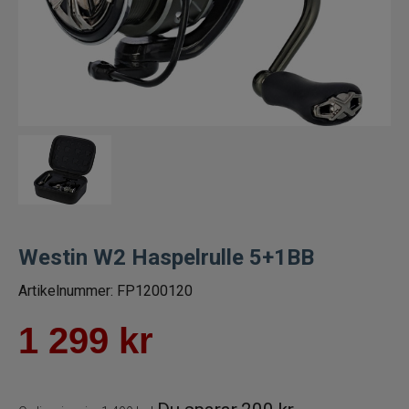
Trollingrullar
Flugrullar
Tillbehör fiskerullar
Spön
Fiskeset
Westin W2 Haspelrulle 5+1BB
Fiskedrag
Artikelnummer:
FP1200120
Fiskelinor
1 299
kr
Småplock
Tillbehör