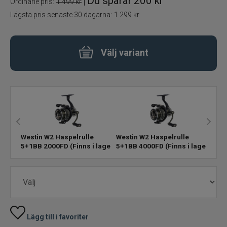
Du sparar
200 kr
|
Ordinarie pris:
1 499 kr
Lägsta pris senaste 30 dagarna:
1 299 kr
Flugbindning
Flugfiske
Välj variant
Vinterfiske
Kläder
Trolling
Westin W2 Haspelrulle
Westin W2 Haspelrulle
5+1BB 2000FD
(Finns i lager)
5+1BB 4000FD
(Finns i lager)
Specimenfiske
Varumärken
Lägg till i favoriter