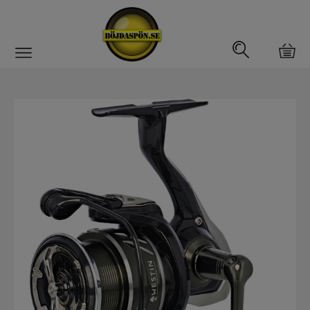
Gäddfemman
Abborrfemman
Interfiske
Rullar
Haspelrulle
Multirulle
Havsfiskerullar