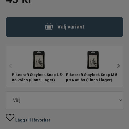
Pärlor Kulor Krympslang
Välj variant
Bly Sänken Vikter
Dropshot Texas Carolina Finessfiske
Spikes
Rasselkammare
Pikecraft Staylock Snap L 5-p
Pikecraft Staylock Snap M 5-
Pike
#5 75lbs
(Finns i lager)
p #4 45lbs
(Finns i lager)
5-p 
Tillbehör
Flugbindning
Flugfiske
Lägg till i favoriter