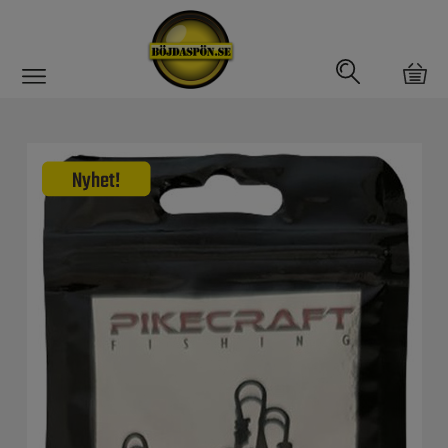
Gäddfemman
Abborrfemman
Interfiske
Rullar
Spön
Fiskeset
Fiskedrag