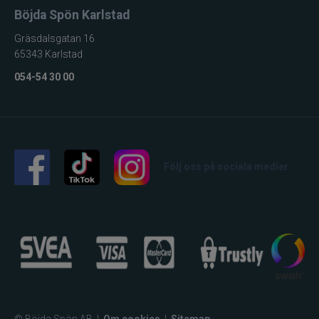
Böjda Spön Karlstad
Gräsdalsgatan 16
65343 Karlstad
054-54 30 00
Följ oss på sociala medier
© Böjda Spön AB
|
Om cookies
|
Sitemap