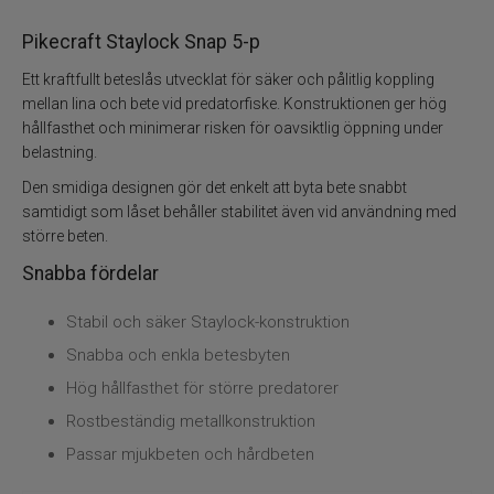
Vinterfiske
Pikecraft Staylock Snap 5-p
Kläder
Ett kraftfullt beteslås utvecklat för säker och pålitlig koppling
mellan lina och bete vid predatorfiske. Konstruktionen ger hög
Trolling
hållfasthet och minimerar risken för oavsiktlig öppning under
belastning.
Specimenfiske
Den smidiga designen gör det enkelt att byta bete snabbt
samtidigt som låset behåller stabilitet även vid användning med
Varumärken
större beten.
Snabba fördelar
Stabil och säker Staylock-konstruktion
Snabba och enkla betesbyten
Hög hållfasthet för större predatorer
Rostbeständig metallkonstruktion
Passar mjukbeten och hårdbeten