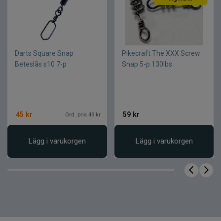
Staylock-konstruktion för säker låsning
Snabba betesbyten under fisket
Hög hållfasthet för större rovfisk
Darts Square Snap
Pikecraft The XXX Screw
Beteslås s10 7-p
Snap 5-p 130lbs
Rostbeständig metallkonstruktion
Passar flera typer av beten och riggar
45
kr
59
kr
Ord. pris 49 kr
Lägg i varukorgen
Lägg i varukorgen