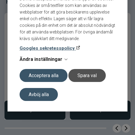
Relaterade fiskeredskap för ditt fiske
fiskens aktivitet.
Cookies är små textfiler som kan användas av
webbplatser för att göra besökarens upplevelse
Beprövat resultat i många vatten
enkel och effektiv. Lagen säger att vi får lagra
cookies på din enhet om det är absolut nödvändigt
Lillsläpet Långedrag har dokumenterat goda
för att använda webbplatsen. För övriga ändamål
fångster i såväl insjöar som större fjällvatten.
krävs självklart ditt medgivande.
Den stabila gången och den tydliga profilen gör
Googles sekretesspolicy
att betet fortsätter prestera även i svåra
VM-Släpet Långedrag
Långedrag VM-Släpet
förhållanden.
Ändra inställningar
ROSA
Finns i flera färger och varianter för att möta
Acceptera alla
Spara val
olika ljusförhållanden och fisketryck.
Produktfördelar
Avböj alla
169
kr
169
kr
Ord. pris 189 kr
Ord. pris 189 kr
Flerskedsdesign med stark lockeffekt
Välj variant
Bevaka produkt
Optimerad för långsam rodd och
ryckvis teknik
Mycket effektiv för öring och röding