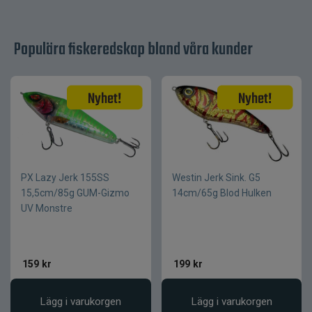
Stabil gång även i varierande fart
Slitstark konstruktion för lång livslängd
Populära fiskeredskap bland våra kunder
Innehåll i paketet
1 st
Antal
ca 70 cm
Längd
varierar beroende på
Vikt
variant
Flerskeds betessläp
PX Lazy Jerk 155SS
Westin Jerk Sink. G5
Egenskap
15,5cm/85g GUM-Gizmo
14cm/65g Blod Hulken
Skeddrag
Kropp
UV Monstre
Flerskeds konstruktion
Form
Metall
Material
159
kr
199
kr
Lägg i varukorgen
Lägg i varukorgen