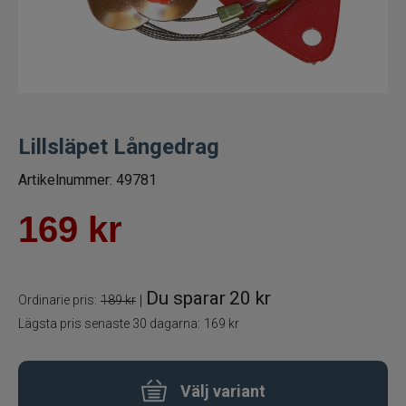
Betespaket
Handgjorda beten
Jiggar och Gummibeten
Lillsläpet Långedrag
Jerkbaits - tailbaits
Artikelnummer:
49781
Wobbler
169
kr
Vibrationsbeten Bladebaits
Du sparar
20 kr
|
Ordinarie pris:
189 kr
Ytbete
Lägsta pris senaste 30 dagarna:
169 kr
Gäddspinnare
Välj variant
Spinnare