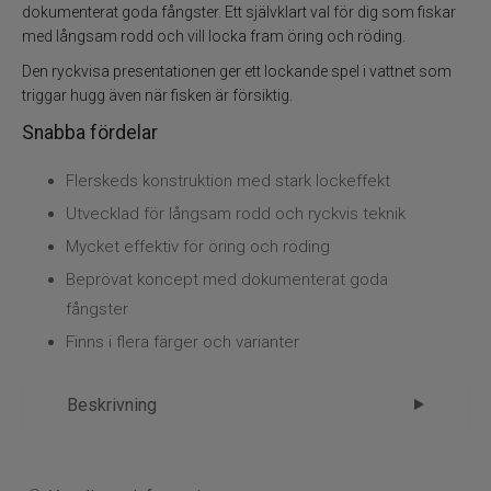
Flugbindning
dokumenterat goda fångster. Ett självklart val för dig som fiskar
med långsam rodd och vill locka fram öring och röding.
Flugfiske
Den ryckvisa presentationen ger ett lockande spel i vattnet som
triggar hugg även när fisken är försiktig.
Vinterfiske
Snabba fördelar
Kläder
Flerskeds konstruktion med stark lockeffekt
Utvecklad för långsam rodd och ryckvis teknik
Trolling
Mycket effektiv för öring och röding
Beprövat koncept med dokumenterat goda
Specimenfiske
fångster
Varumärken
Finns i flera färger och varianter
Beskrivning
Lillsläpet Långedrag – Klassisk