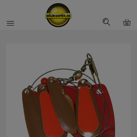
Gäddfemman
Abborrfemman
Interfiske
Rullar
Spön
Fiskeset
Fiskedrag