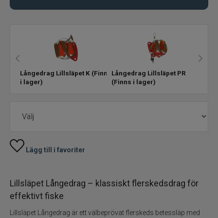
Skeddrag
Havsfiske
PowerBait/Gulp
Långedrag Lillsläpet K
(Finns
Långedrag Lillsläpet PR
i lager)
(Finns i lager)
Trollingbeten
Spinnflugor
Fiskelinor
Lägg till i favoriter
Småplock
Lillsläpet Långedrag – klassiskt flerskedsdrag för
Tillbehör
effektivt fiske
Lillsläpet Långedrag är ett välbeprövat flerskeds betessläp med