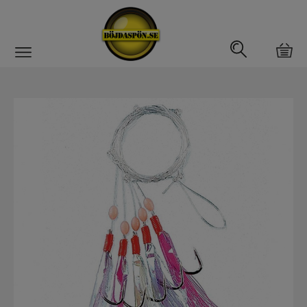
Gäddfemman
Abborrfemman
Interfiske
Rullar
Spön
Fiskeset
Fiskedrag