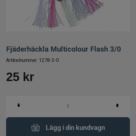
Betespaket
Handgjorda beten
Jiggar och Gummibeten
Fjäderhäckla Multicolour Flash 3/0
Jerkbaits - tailbaits
Artikelnummer:
1278-3-0
Wobbler
25
kr
Vibrationsbeten Bladebaits
Ytbete
Gäddspinnare
Lägg i din kundvagn
Spinnare