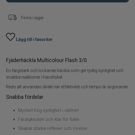
Skeddrag
Finns i lager
Havsfiske
Lägg till i favoriter
PowerBait/Gulp
Trollingbeten
Fjäderhäckla Multicolour Flash 3/0
En färgstark och lockande häckla som ger tydlig synlighet och
Spinnflugor
snabba reaktioner i havsfisket.
Redo att användas direkt när effektivitet och tempo är avgörande.
Fiskelinor
Snabba fördelar
Småplock
Mycket hög synlighet i vattnet
Färdigknuten och klar för fiske
Tillbehör
Skapar starka reflexer och rörelse