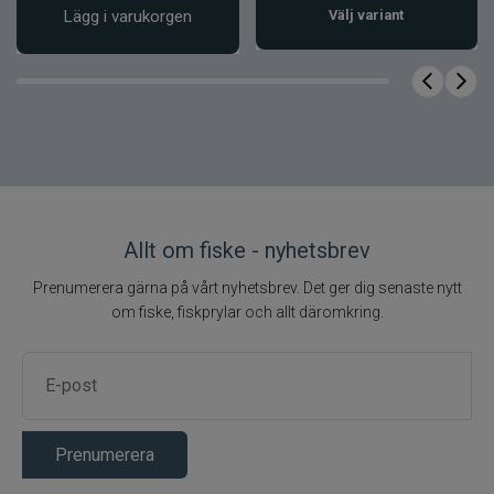
Lägg i varukorgen
Välj variant
Lockande färger och starka reflexer
Färdigknuten – redo att fiskas direkt
Effektiv för makrill och torsk
Kraftiga krokar i storlek 3/0
Levereras i 5-pack
Innehåll i paketet
Allt om fiske - nyhetsbrev
5 st
Antal
Prenumerera gärna på vårt nyhetsbrev. Det ger dig senaste nytt
ca 8 cm
Längd
om fiske, fiskprylar och allt däromkring.
ca 10 g/st
Vikt
Hög synlighet, starka
Egenskap
reflexer
Häckla
Kropp
Prenumerera
Fjäderhäckla
Form