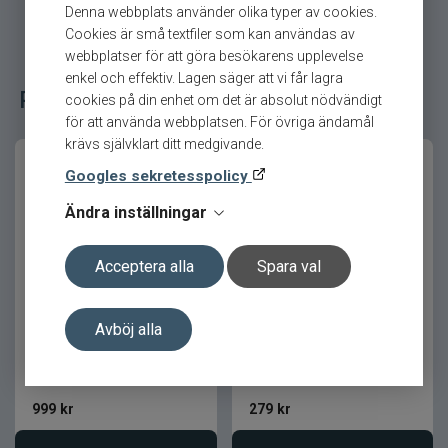
Denna webbplats använder olika typer av cookies.
Cookies är små textfiler som kan användas av
Färdigknuten och redo för fiske
webbplatser för att göra besökarens upplevelse
enkel och effektiv. Lagen säger att vi får lagra
Häcklan levereras färdigknuten med fem kraftiga
Populära fiskeredskap bland våra kunder
cookies på din enhet om det är absolut nödvändigt
krokar i storlek 3/0, vilket gör den redo att
för att använda webbplatsen. För övriga ändamål
användas direkt utan extra montering.
krävs självklart ditt medgivande.
Den passar utmärkt som fristående bete eller i
Googles sekretesspolicy
kombination med pilk och andra havsbeten.
Ändra inställningar
Beprövad konstruktion för makrill och
torsk
Acceptera alla
Spara val
Bite of Bleak Gladius 7,1´UL
Rapala Sunfish
1-10gr Haspel
Solglasögon Black
Den genomtänkta designen ger både hållbarhet
Avböj alla
och hög fångstpotential under långa fiskepass.
Ett självklart val för dig som vill öka antalet
kontakter med fisken under havsfisket.
999
kr
279
kr
Produktfördelar