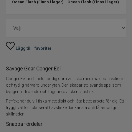
Ocean Flash
(Finns i lager)
Ocean Flash
(Finns i lager)
Ocea
lage
Skeddrag
Havsfiske
PowerBait/Gulp
Lägg till i favoriter
Trollingbeten
Savage Gear Conger Eel
Spinnflugor
Conger Eel är ett bete för dig som vill fiska med maximal realism
och tydlig närvaro under ytan. Den skapar ett levande spel som
Fiskelinor
bygger förtroende och triggar rovfiskens instinkt.
Perfekt när du vill fiska metodiskt och låta betet arbeta för dig. Ett
Småplock
tryggt val för fokuserat havsfiske där känsla och tålamod gör
skillnaden.
Tillbehör
Snabba fördelar