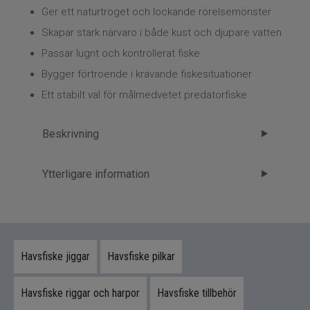
Flugbindning
Ger ett naturtroget och lockande rörelsemönster
Skapar stark närvaro i både kust och djupare vatten
Flugfiske
Passar lugnt och kontrollerat fiske
Vinterfiske
Bygger förtroende i krävande fiskesituationer
Ett stabilt val för målmedvetet predatorfiske
Kläder
Beskrivning
Trolling
Om produkten
Ytterligare information
Specimenfiske
Detta är en naturtrogen jiggreplika av en ung
Märke
Savage gear
Varumärken
havsål, utvecklad av Savage Gear för att
Tillverkare
Svendsen - 4.Beten
attrahera stora rovfiskar i havet. Dess realistiska
form och rörelsemönster gör den effektiv både
Havsfiske jiggar
Havsfiske pilkar
från båt och kust.
Havsfiske riggar och harpor
Havsfiske tillbehör
Denna jigg är designad med en curl-tail som