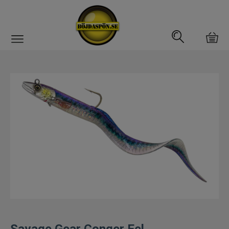
Gäddfemman
Abborrfemman
Interfiske
Rullar
Spön
Fiskeset
Fiskedrag
Savage Gear Conger Eel