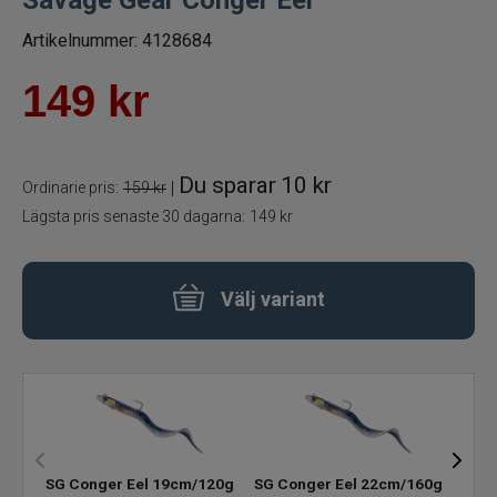
Betespaket
Artikelnummer:
4128684
149
kr
Handgjorda beten
Jiggar och Gummibeten
Du sparar
10 kr
|
Ordinarie pris:
159 kr
Jerkbaits - tailbaits
Lägsta pris senaste 30 dagarna:
149 kr
Wobbler
Välj variant
Vibrationsbeten Bladebaits
Ytbete
Gäddspinnare
SG Conger Eel 19cm/120g
SG Conger Eel 22cm/160g
SG C
Spinnare